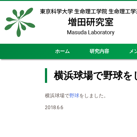
ホーム
研究内容
メ
横浜球場で野球を
横浜球場で
野球
をしました。
2018.6.6