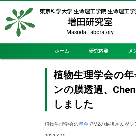
ホーム
研究内容
メ
植物生理学会の年
ンの膜透過、Ch
しました
植物生理学会の
年会
でM2の越後さんがシ
2022.3.10