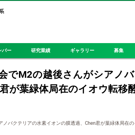
ンバー
研究業績
ギャラリー
募集
会でM2の越後さんがシアノ
en君が葉緑体局在のイオウ転移
アノバクテリアの水素イオンの膜透過、Chen君が葉緑体局在